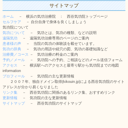
サイトマップ
ホーム
－ 横浜の気功治療院 ： 西谷気功院トップページ
セルフケア
－ 自分自身で身体を良くしましょう
気功院について
気功について
－ 気功とは、気功の種類、などの説明
遠隔気功
－ 遠隔気功治療専用のページのご案内
患者様の声
－ 当院の気功の体験談を載せています。
気功の辞典
－ 気功の用語や経穴の図、気功の基礎知識など
治療費／コース
－ 気功治療の料金のご案内
予約／メール
－ 気功院への予約、ご相談などのメール送信フォーム
アクセス
－ 横浜駅へのアクセスと最寄り駅から気功院までの地図
information
プロフィール
－ 気功院の主な更新情報
２００７年、独自ドメイン取得(kikouin.jp)による西谷気功院のサイト
アドレスが分かり易くなりました
リンク集
－ 西谷気功院に関係のあるリンク集、おすすめリンク
更新情報
－ 気功院の主な更新情報
サイトマップ
－ 西谷気功院のサイトマップ